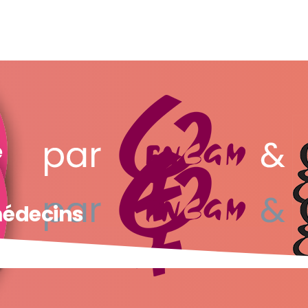
e
 médecins