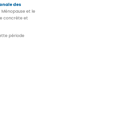
onale des
a Ménopause et le
re concrète et
ette période