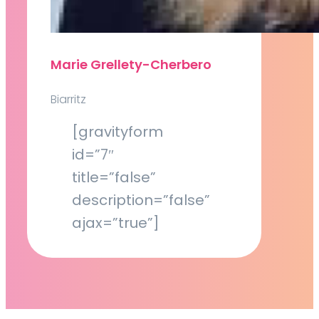
Marie Grellety-Cherbero
Biarritz
[gravityform
id=”7″
title=”false”
description=”false”
ajax=”true”]