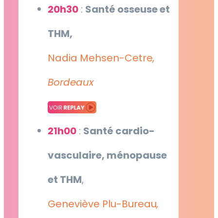
20h30
:
Santé osseuse et
THM,
Nadia Mehsen-Cetre
,
Bordeaux
21h00
:
Santé cardio-
vasculaire, ménopause
et THM
,
Geneviève Plu-Bureau
,