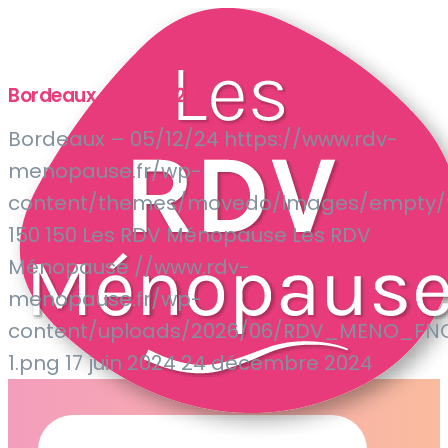
Bordeaux – 05/12/24
Bordeaux – 05/12/24
https://www.rdv-
menopause.fr/wp-
content/themes/movedo/images/empty/t
150
150
Les RDV Ménopause
Les RDV
Ménopause
//www.rdv-
menopause.fr/wp-
content/uploads/2026/06/RDV_MENO_F
1.png
17 juin 2024
24 décembre 2024