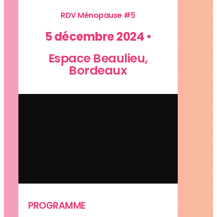
RDV Ménopause #5
5 décembre 2024 •
Espace Beaulieu,
Bordeaux
PROGRAMME