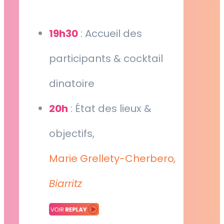
19h30
: Accueil des
participants & cocktail
dinatoire
20h
: État des lieux &
objectifs,
Marie Grellety-Cherbero
,
Biarritz