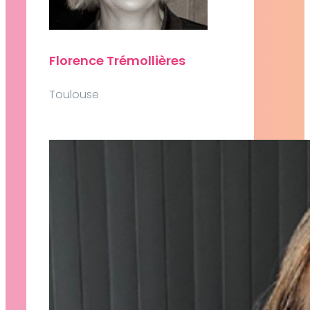
Florence Trémollières
Toulouse