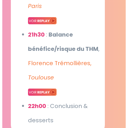
Paris
21h30
:
Balance
bénéfice/risque du THM
,
Florence Trémollières,
Toulouse
22h00
: Conclusion &
desserts