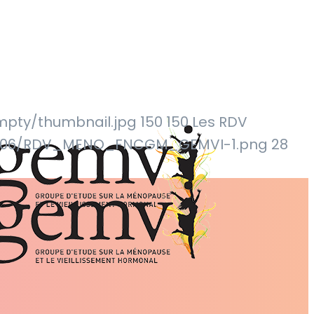
pty/thumbnail.jpg
150
150
Les RDV
26/06/RDV_MENO_FNCGM_GEMVI-1.png
28