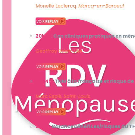
Monelle Leclercq
, Marcq-en-Baroeul
20h15
:
Cas cliniques pratiques en mé
Geoffroy Robin,
Lille
20h45
:
THM à la française et risque de
Marc Espié,
Saint-Louis
21h15
:
Balance bénéfices/risques du THM