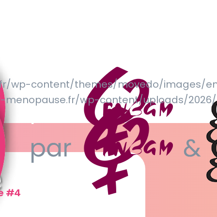
.fr/wp-content/themes/movedo/images/em
v-menopause.fr/wp-content/uploads/20
e #4