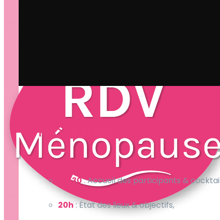
PROGRAMME
19h30
: Accueil des participants & cocktai
20h
: État des lieux & objectifs,