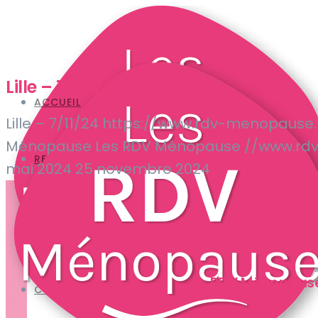
Lille – 7/11/24
ACCUEIL
Lille – 7/11/24
https://www.rdv-menopause
Ménopause
Les RDV Ménopause
//www.rd
REPLAY
mai 2024
25 novembre 2024
QUALITÉ DE VIE
SANTÉ OSSEUSE
RISQUE CARDIOVASCULAIRE
RISQUE CANCERS
RDV Ménopaus
CONSEILS PRATIQUES