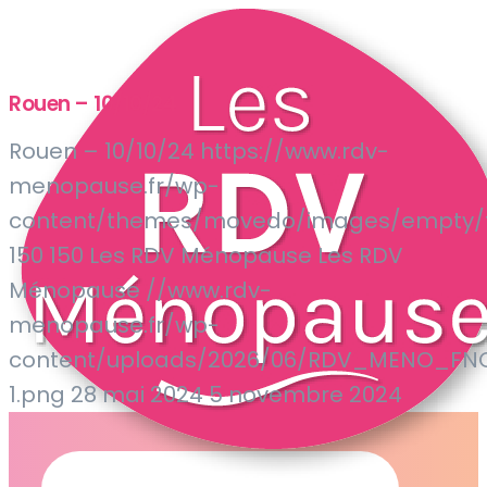
Rouen – 10/10/24
Rouen – 10/10/24
https://www.rdv-
menopause.fr/wp-
content/themes/movedo/images/empty/t
150
150
Les RDV Ménopause
Les RDV
Ménopause
//www.rdv-
menopause.fr/wp-
content/uploads/2026/06/RDV_MENO_F
1.png
28 mai 2024
5 novembre 2024