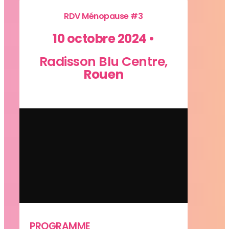
RDV Ménopause #3
10 octobre 2024 •
Radisson Blu Centre,
Rouen
PROGRAMME