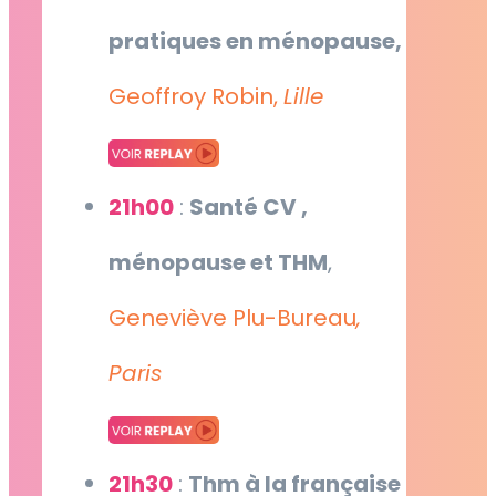
pratiques en ménopause,
Geoffroy Robin,
Lille
21h00
:
Santé CV ,
ménopause et THM
,
Geneviève Plu-Bureau
,
Paris
21h30
:
Thm à la française