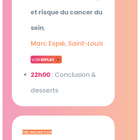
et risque du cancer du
sein
,
Marc Espié,
Saint-Louis
22h00
: Conclusion &
desserts
PRÉ-INSCRIPTION