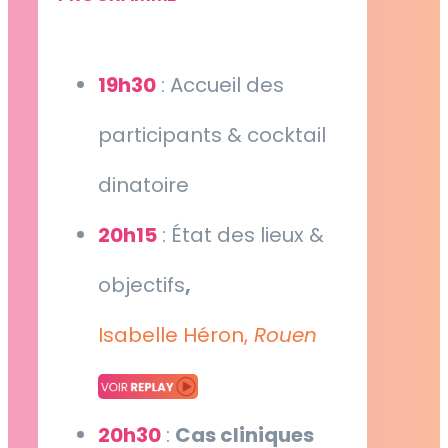
19h30
: Accueil des
participants & cocktail
dinatoire
20h15
: État des lieux &
objectifs
,
Isabelle Héron,
Rouen
20h30
:
Cas cliniques